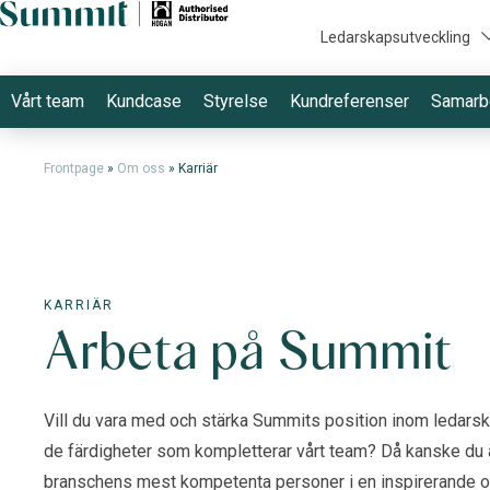
Ledarskapsutveckling
Vårt team
Kundcase
Styrelse
Kundreferenser
Samarb
Frontpage
»
Om oss
»
Karriär
KARRIÄR
Arbeta på Summit
Vill du vara med och stärka Summits position inom ledarsk
de färdigheter som kompletterar vårt team? Då kanske du är
branschens mest kompetenta personer i en inspirerande och