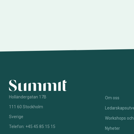
Holländergatan 17B
Om oss
111 60 Stockholm
Ledarskapsutve
Sverige
Workshops och
Telefon: +45 45 85 15 15
Nyheter