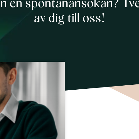
ka in en spontanansökan? Tve
av dig till oss!