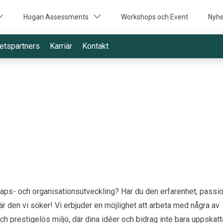
Hogan Assessments
Workshops och Event
Nyhe
etspartners
Karriär
Kontakt
aps- och organisationsutveckling? Har du den erfarenhet, passi
 den vi söker! Vi erbjuder en möjlighet att arbeta med några av
 prestigelös miljö, där dina idéer och bidrag inte bara uppskat