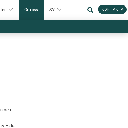
KONTAKTA
ter
Om oss
SV
on och
tas – de