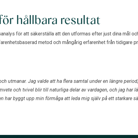
ör hållbara resultat
alys för att säkerställa att den utformas efter just dina mål o
arenhetsbaserad metod och mångårig erfarenhet från tidigare proc
 utmanar. Jag valde att ha flera samtal under en längre period, oc
te och tvivel blir till naturliga delar av vardagen, och jag har lä
har byggt upp min förmåga att leda mig själv på ett starkare sät