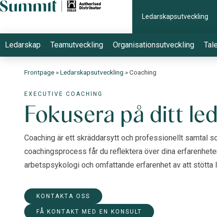
Ledarskapsutveckling
Ledarskap
Teamutveckling
Organisationsutveckling
Tal
Frontpage
»
Ledarskapsutveckling
»
Coaching
EXECUTIVE COACHING
Fokusera på ditt le
Coaching är ett skräddarsytt och professionellt samtal som
coachingsprocess får du reflektera över dina erfarenheter
arbetspsykologi och omfattande erfarenhet av att stötta 
KONTAKTA OSS
FÅ KONTAKT MED EN KONSULT