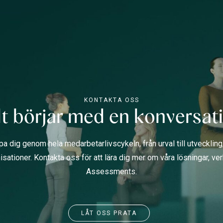
KONTAKTA OSS
lt börjar med en konversat
jälpa dig genom hela medarbetarlivscykeln, från urval till utvecklin
isationer. Kontakta oss för att lära dig mer om våra lösningar, v
Assessments.
LÅT OSS PRATA