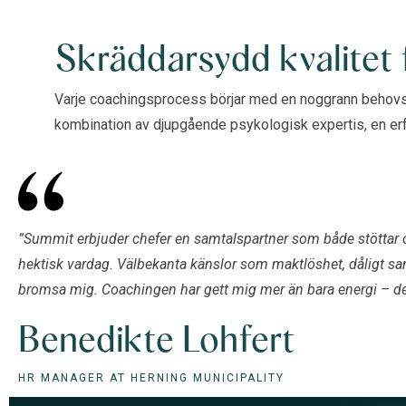
Skräddarsydd kvalitet f
Varje coachingsprocess börjar med en noggrann behovsan
kombination av djupgående psykologisk expertis, en erf
”Summit erbjuder chefer en samtalspartner som både stöttar och
hektisk vardag. Välbekanta känslor som maktlöshet, dåligt samve
bromsa mig. Coachingen har gett mig mer än bara energi – den 
Benedikte Lohfert
HR MANAGER AT HERNING MUNICIPALITY