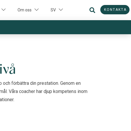
KONTAKTA
Om oss
SV
ivå
ap och förbättra din prestation. Genom en
a mål. Våra coacher har djup kompetens inom
tioner.