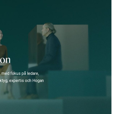
ion
g, med fokus på ledare,
erktyg, expertis och Hogan