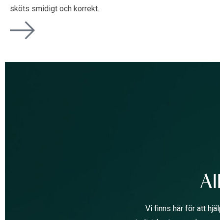
sköts smidigt och korrekt.
Al
Vi finns här för att h