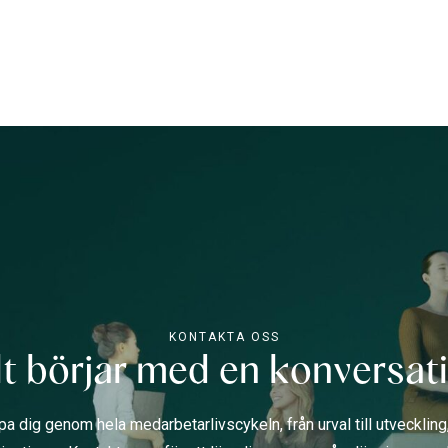
KONTAKTA OSS
lt börjar med en konversat
jälpa dig genom hela medarbetarlivscykeln, från urval till utvecklin