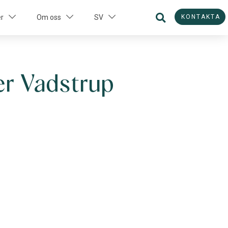
KONTAKTA
er
Om oss
SV
r Vadstrup