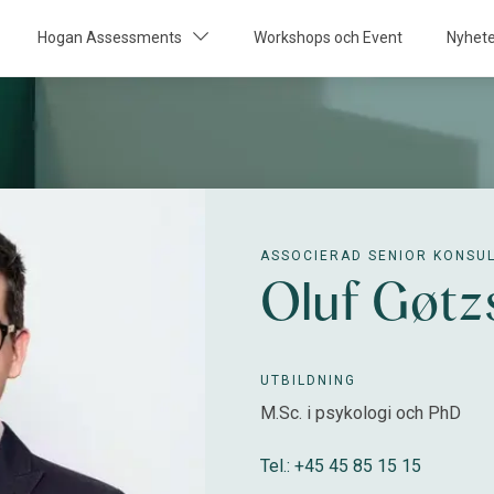
Hogan Assessments
Workshops och Event
Nyhet
ASSOCIERAD SENIOR KONSUL
Oluf Gøtz
UTBILDNING
M.Sc. i psykologi och PhD
Tel.: +45 45 85 15 15