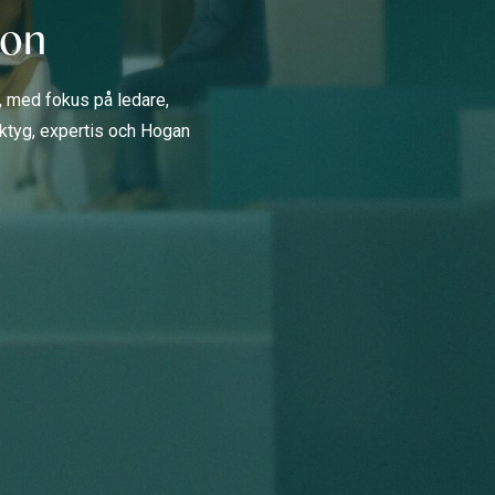
ion
g, med fokus på ledare,
erktyg, expertis och Hogan