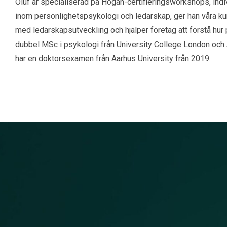
Oluf är specialiserad på Hogan-certifieringsworkshops, ind
inom personlighetspsykologi och ledarskap, ger han våra kund
med ledarskapsutveckling och hjälper företag att förstå hur 
dubbel MSc i psykologi från University College London och 
har en doktorsexamen från Aarhus University från 2019.