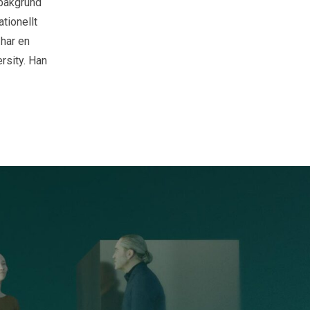
sbakgrund
tionellt
 har en
rsity. Han