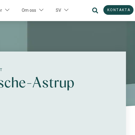
KONTAKTA
er
Om oss
SV
T
sche-Astrup