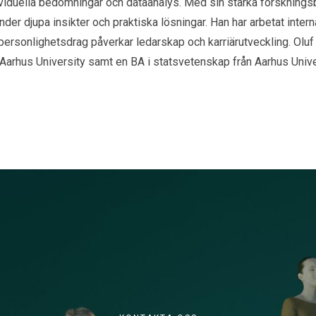
ividuella bedömningar och dataanalys. Med sin starka forskning
er djupa insikter och praktiska lösningar. Han har arbetat interna
personlighetsdrag påverkar ledarskap och karriärutveckling. Oluf
Aarhus University samt en BA i statsvetenskap från Aarhus Unive