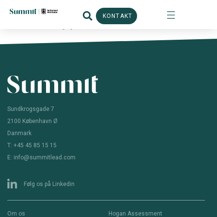
KONTAKT
Flash Rapport
Sundkrogsgade 7
2100 København Ø
Danmark
T: +45 45 85 15 15
E: info@summitlead.com
Følg os på Linkedin
Om os
Hogan Assessment