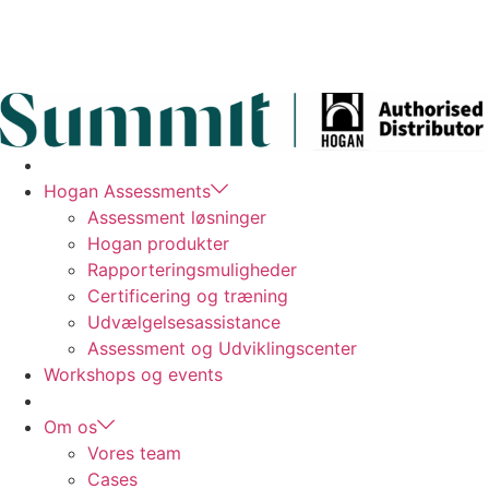
Videre
til
indhold
Ledelsesudvikling
Hogan Assessments
Assessment løsninger
Hogan produkter
Rapporteringsmuligheder
Certificering og træning
Udvælgelsesassistance
Assessment og Udviklingscenter
Workshops og events
Nyheder
Om os
Vores team
Cases