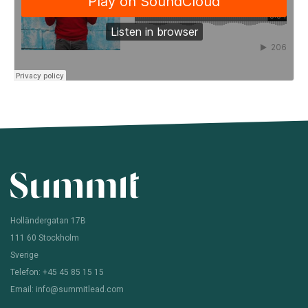
Holländergatan 17B
111 60 Stockholm
Sverige
Telefon: +45 45 85 15 15
Email: info@summitlead.com