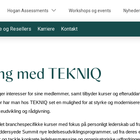
Hogan Assessments
Workshops og events
Nyheder
e og Resellers
Karriere
Kontakt
ng med TEKNIQ​
 interesser for sine medlemmer, samt tilbyder kurser og efteruddann
Derfor har man hos TEKNIQ set en mulighed for at styrke og modernis
udvikling og rådgivning.
t branchespecifikke kurser med fokus på personligt lederskab ud fr
dersyede Summit nye ledelsesudviklingsprogrammer, ud fra deres erf
r og tackle konkrete ledelsesmæssige og organisatoriske udfordringer