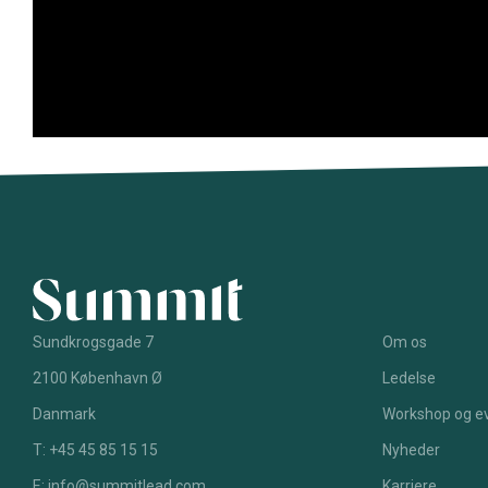
Sundkrogsgade 7
Om os
2100 København Ø
Ledelse
Danmark
Workshop og e
T: +45 45 85 15 15
Nyheder
E: info@summitlead.com
Karriere