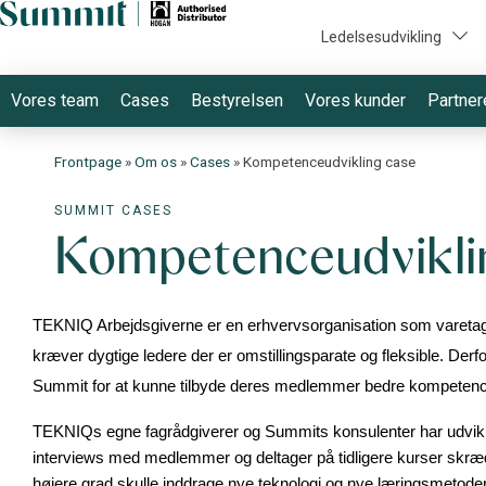
Ledelsesudvikling
Vores team
Cases
Bestyrelsen
Vores kunder
Partner
Frontpage
»
Om os
»
Cases
»
Kompetenceudvikling case
SUMMIT CASES
Kompetenceudvikli
TEKNIQ Arbejdsgiverne er en erhvervsorganisation som varetager
kræver dygtige ledere der er omstillingsparate og fleksible. 
Summit for at kunne tilbyde deres medlemmer bedre kompetence
TEKNIQs egne fagrådgiverer og Summits konsulenter har udvikle
interviews med medlemmer og deltager på tidligere kurser skræd
højere grad skulle inddrage nye teknologi og nye læringsmetode