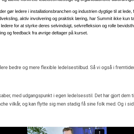
ør ledere i installationsbranchen og industrien dygtige til at lede, fo
udveksling, aktiv involvering og praktisk læring, har Summit ikke kun 
dere for at styrke deres selvindsigt, selvrefleksion og rolle bevidst
ing og feedback fra øvrige deltager på kurset.
ere bedre og mere flexible ledelsestilbud. Så vi også i fremtid
ber, med udgangspunkt i egen ledelsesstil. Det har gjort dem til
he vilkår, og kan flytte sig men stadig få sine folk med. Og i sid