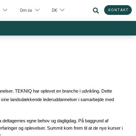
KONTAKT
Om os
DK
elser. TEKNIQ har oplevet en branche i udvikling. Dette
ere sine landsdækkende lederuddannelser i samarbejde med
a deltagernes egne behov og dagligdag. På baggrund af
aringer og oplevelser. Summit kom frem til at de nye kurser i
.